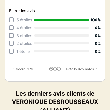
Filtrer les avis
Déta
5 étoiles
100%
Rela
4 étoiles
0%
Acc
3 étoiles
0%
Prof
2 étoiles
0%
Ges
1 étoile
0%
Qual
Score NPS
Détails des notes
Rec
Les derniers avis clients de
VERONIQUE DESROUSSEAUX